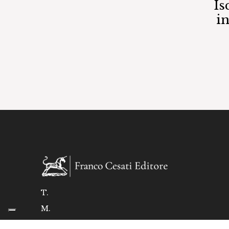
Is
i
T.
M.