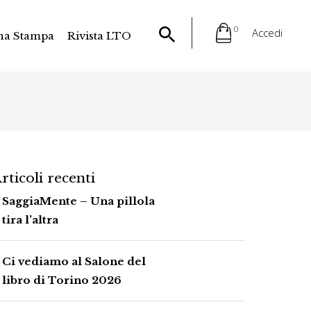
0
Accedi
na Stampa
Rivista LTO
rticoli recenti
SaggiaMente – Una pillola
tira l’altra
Ci vediamo al Salone del
libro di Torino 2026