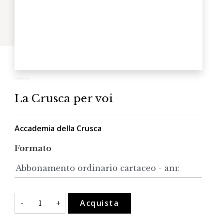
La Crusca per voi
Accademia della Crusca
Formato
La
Acquista
-
+
Crusca
per