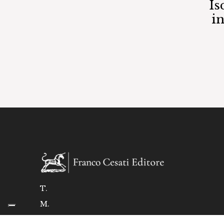
Is
i
T.
M.