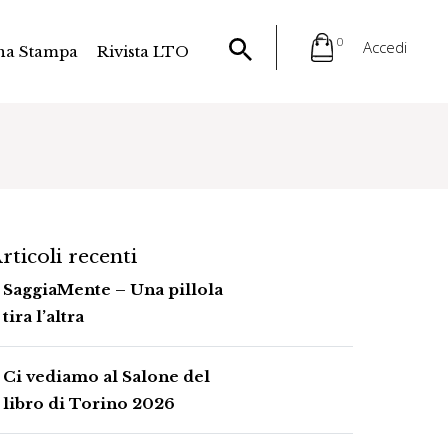
0
Accedi
na Stampa
Rivista LTO
rticoli recenti
SaggiaMente – Una pillola
tira l’altra
Ci vediamo al Salone del
libro di Torino 2026