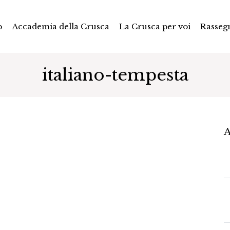
p
Accademia della Crusca
La Crusca per voi
Rasseg
italiano-tempesta
A