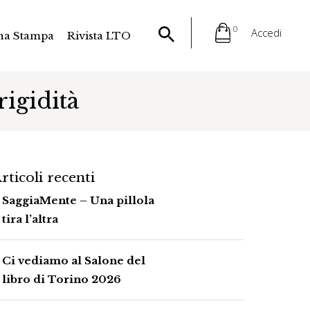
0
Accedi
na Stampa
Rivista LTO
igidità
rticoli recenti
SaggiaMente – Una pillola
tira l’altra
Ci vediamo al Salone del
libro di Torino 2026