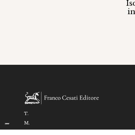
Is
i
T.
M.