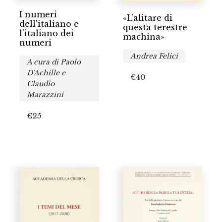
I numeri
«L’alitare di
dell’italiano e
questa terestre
l’italiano dei
machina»
numeri
Andrea Felici
A cura di Paolo
D'Achille e
€
40
Claudio
Marazzini
€
25