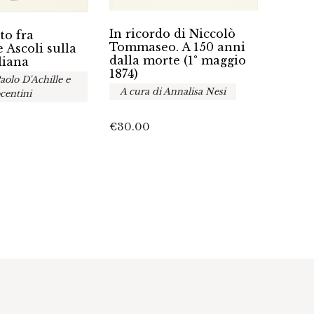
I man
In ricordo di Niccolò
to fra
Bibli
Tommaseo. A 150 anni
 Ascoli sulla
dell’
dalla morte (1° maggio
liana
Crus
1874)
aolo D'Achille e
Tomm
A cura di Annalisa Nesi
centini
€
45.0
€
30.00