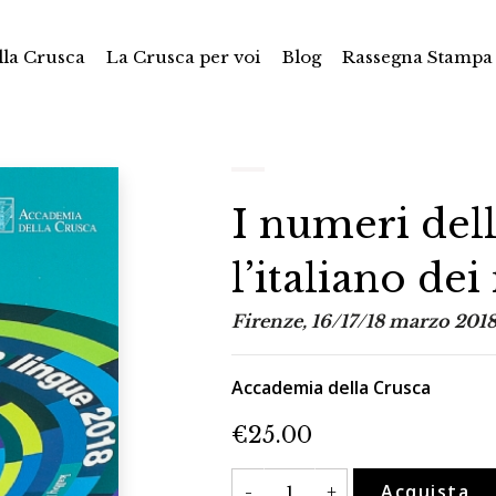
la Crusca
La Crusca per voi
Blog
Rassegna Stampa
I numeri dell
l’italiano de
Firenze, 16/17/18 marzo 2018.
Accademia della Crusca
€
25.00
I
Acquista
-
+
numeri