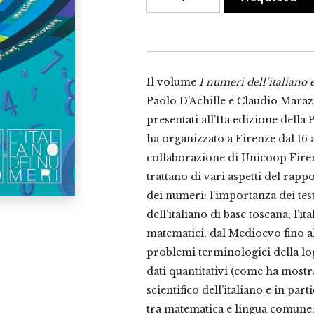
dell'italiano
e
l'italiano
dei
numeri
quantità
Il volume
I numeri dell’italiano 
Paolo D’Achille e Claudio Marazz
presentati all’11a edizione della
ha organizzato a Firenze dal 16 
collaborazione di Unicoop Firenz
trattano di vari aspetti del rappo
dei numeri: l’importanza dei tes
dell’italiano di base toscana; l’i
matematici, dal Medioevo fino a
problemi terminologici della lo
dati quantitativi (come ha mostr
scientifico dell’italiano e in part
tra matematica e lingua comune;