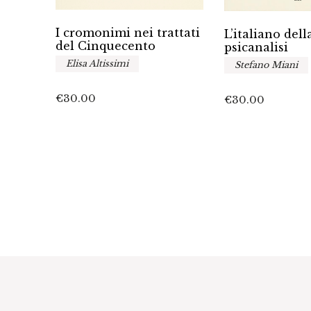
I cromonimi nei trattati
mi
L’italiano dell
del Cinquecento
zione
psicanalisi
Elisa Altissimi
Stefano Miani
€
30.00
€
30.00