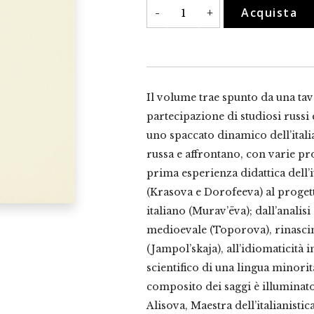
L'Accademia
Acquista
-
+
della
Crusca
e
gli
studi
sulla
lingua
e
Il volume trae spunto da una tav
la
letteratura
partecipazione di studiosi russi e
italiana
uno spaccato dinamico dell’ita
in
Russia
russa e affrontano, con varie pro
quantità
prima esperienza didattica dell’i
(Krasova e Dorofeeva) al proget
italiano (Murav’ëva); dall’analisi
medioevale (Toporova), rinasc
(Jampol’skaja), all’idiomaticità 
scientifico di una lingua minori
composito dei saggi è illuminato
Alisova, Maestra dell’italianistic