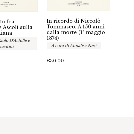
I man
In ricordo di Niccolò
to fra
Bibli
Tommaseo. A 150 anni
 Ascoli sulla
dell’
dalla morte (1° maggio
liana
Crus
1874)
aolo D'Achille e
Tomm
A cura di Annalisa Nesi
centini
€
45.0
€
30.00