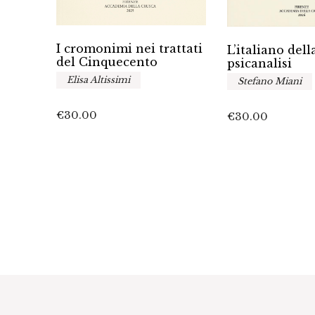
I cromonimi nei trattati
mi
L’italiano dell
del Cinquecento
zione
psicanalisi
Elisa Altissimi
Stefano Miani
€
30.00
€
30.00