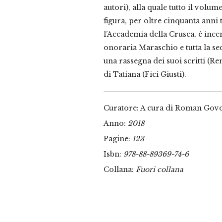
autori), alla quale tutto il volum
figura, per oltre cinquanta anni t
l’Accademia della Crusca, è ince
onoraria Maraschio e tutta la s
una rassegna dei suoi scritti (R
di Tatiana (Fici Giusti).
Curatore: A cura di Roman Go
Anno:
2018
Pagine:
123
Isbn:
978-88-89369-74-6
Collana:
Fuori collana