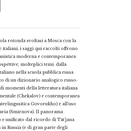
ola rotonda svoltasi a Mosca con la
 italiani; i saggi qui raccolti offrono
lianistica moderna e contemporanea
spettive, molteplici temi: dalla
taliano nella scuola pubblica russa
to di un dizionario analogico russo-
 di momenti della letteratura italiana
imentale (Chekalov) e contemporanea
interlingusitica Govorukho) e all’uso
taria (Smirnova). Il panorama
 e unificato dal ricordo di Tat’jana
a in Russia (e di gran parte degli