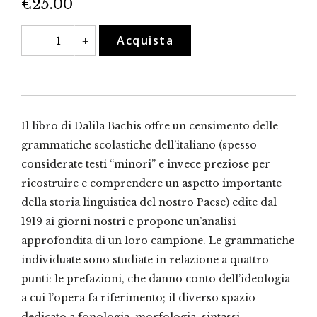
€
25.00
Le
Acquista
-
+
grammatiche
scolastiche
dell'italiano
edite
dal
1919
al
2018
Il libro di Dalila Bachis offre un censimento delle
quantità
grammatiche scolastiche dell’italiano (spesso
considerate testi “minori” e invece preziose per
ricostruire e comprendere un aspetto importante
della storia linguistica del nostro Paese) edite dal
1919 ai giorni nostri e propone un’analisi
approfondita di un loro campione. Le grammatiche
individuate sono studiate in relazione a quattro
punti: le prefazioni, che danno conto dell’ideologia
a cui l’opera fa riferimento; il diverso spazio