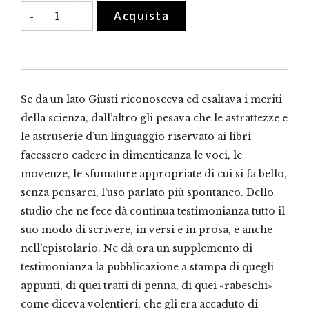
Voci
Acquista
-
+
di
lingua
parlata
quantità
Se da un lato Giusti riconosceva ed esaltava i meriti
della scienza, dall’altro gli pesava che le astrattezze e
le astruserie d’un linguaggio riservato ai libri
facessero cadere in dimenticanza le voci, le
movenze, le sfumature appropriate di cui si fa bello,
senza pensarci, l’uso parlato più spontaneo. Dello
studio che ne fece dà continua testimonianza tutto il
suo modo di scrivere, in versi e in prosa, e anche
nell’epistolario. Ne dà ora un supplemento di
testimonianza la pubblicazione a stampa di quegli
appunti, di quei tratti di penna, di quei «rabeschi»
come diceva volentieri, che gli era accaduto di