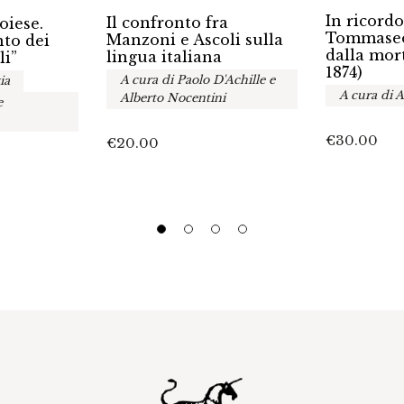
In ricordo
Il confronto fra
oiese.
Tommaseo
Manzoni e Ascoli sulla
to dei
dalla mor
lingua italiana
li”
1874)
A cura di Paolo D'Achille e
ia
A cura di A
Alberto Nocentini
e
€
30.00
€
20.00