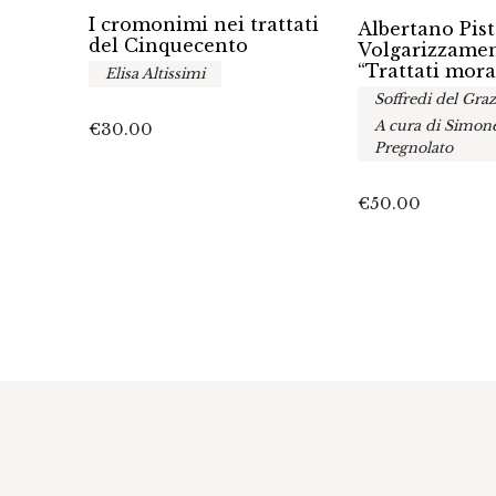
I cromonimi nei trattati
a sua
Albertano Pist
del Cinquecento
se
Volgarizzamen
media
“Trattati mora
Elisa Altissimi
sano,
Soffredi del Graz
A cura di Simon
€
30.00
Pregnolato
€
50.00