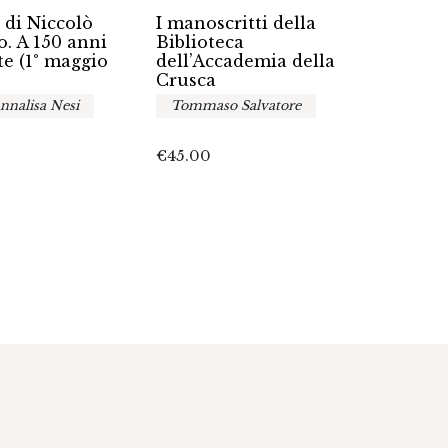
Gli i
I manoscritti della
 di Niccolò
dell’i
Biblioteca
. A 150 anni
dell’Accademia della
te (1° maggio
A cur
Crusca
Tommaso Salvatore
nnalisa Nesi
€
25.0
€
45.00