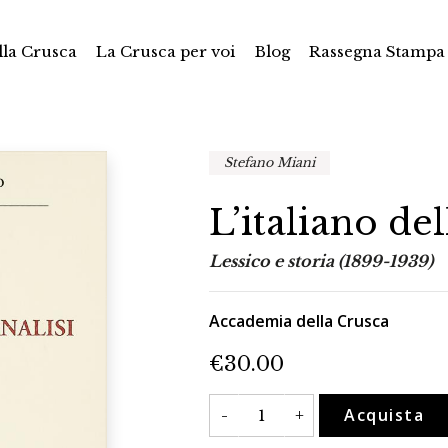
la Crusca
La Crusca per voi
Blog
Rassegna Stampa
Stefano Miani
L’italiano del
Lessico e storia (1899-1939)
Accademia della Crusca
€
30.00
L'italiano
Acquista
-
+
della
psicanalisi