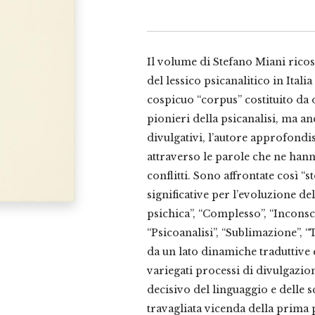
quantità
Il volume di Stefano Miani ricos
del lessico psicanalitico in Italia
cospicuo “corpus” costituito da o
pionieri della psicanalisi, ma anc
divulgativi, l’autore approfondis
attraverso le parole che ne hann
conflitti. Sono affrontate così “
significative per l’evoluzione de
psichica”, “Complesso”, “Inconsci
“Psicoanalisi”, “Sublimazione”,
da un lato dinamiche traduttive e
variegati processi di divulgazio
decisivo del linguaggio e delle sc
travagliata vicenda della prima p