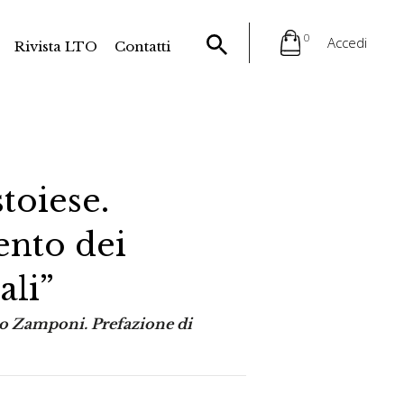
0
Accedi
Rivista LTO
Contatti
toiese.
ento dei
ali”
no Zamponi. Prefazione di