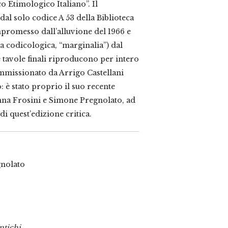
ico Etimologico Italiano”. Il
al solo codice A 53 della Biblioteca
promesso dall’alluvione del 1966 e
ria codicologica, “marginalia”) dal
tavole finali riproducono per intero
mmissionato da Arrigo Castellani
: è stato proprio il suo recente
nna Frosini e Simone Pregnolato, ad
di quest’edizione critica.
gnolato
antichi