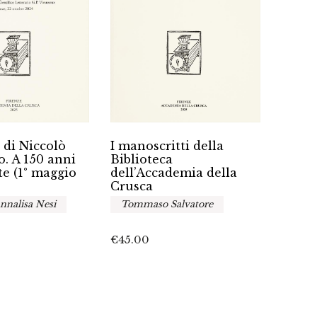
Gli i
I manoscritti della
 di Niccolò
dell’i
Biblioteca
. A 150 anni
dell’Accademia della
te (1° maggio
A cur
Crusca
Tommaso Salvatore
nnalisa Nesi
€
25.0
€
45.00