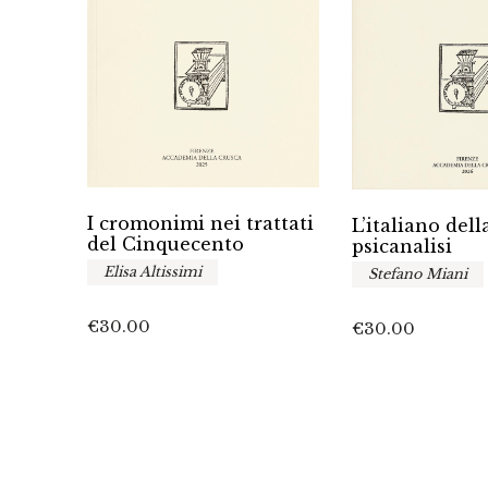
I cromonimi nei trattati
a sua
L’italiano dell
del Cinquecento
se
psicanalisi
media
Elisa Altissimi
Stefano Miani
sano,
€
30.00
€
30.00