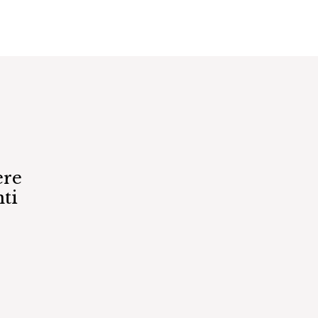
ere
ti