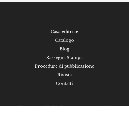
Casa editrice
Catalogo
Blog
Rassegna Stampa
Procedure di pubblicazione
Rivista
Contatti
esati Editore - Casa Editrice Firenze - P.Iva 01981530486 -
Privacy
iva sulla raccolta
Le tue preferenze relative alla priva