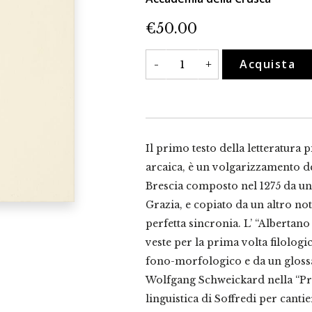
€
50.00
Albertano
Acquista
-
+
Pistoiese.
Volgarizzamento
dei
"Trattati
morali"
quantità
Il primo testo della letteratura
arcaica, è un volgarizzamento de
Brescia composto nel 1275 da un 
Grazia, e copiato da un altro no
perfetta sincronia. L’ “Albertano
veste per la prima volta filol
fono-morfologico e da un gloss
Wolfgang Schweickard nella “Pre
linguistica di Soffredi per cantie