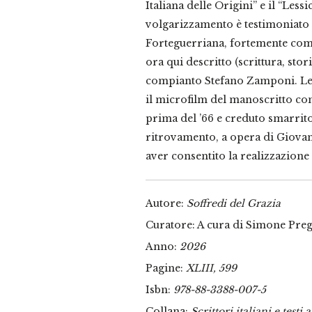
Italiana delle Origini” e il “Less
volgarizzamento è testimoniato d
Forteguerriana, fortemente com
ora qui descritto (scrittura, sto
compianto Stefano Zamponi. Le 
il microfilm del manoscritto co
prima del ’66 e creduto smarrito
ritrovamento, a opera di Giova
aver consentito la realizzazione 
Autore:
Soffredi del Grazia
Curatore: A cura di Simone Pre
Anno:
2026
Pagine:
XLIII, 599
Isbn:
978-88-3388-007-5
Collana:
Scrittori italiani e testi 