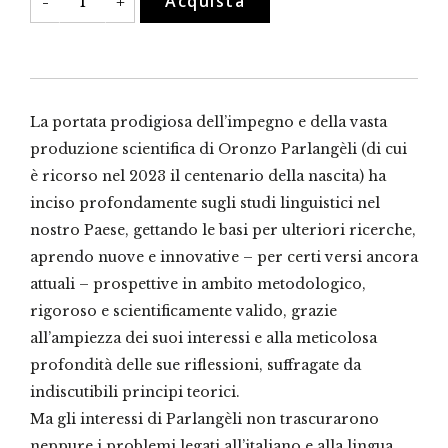
Acquista
-
+
linguistica
e
antropologia
quantità
La portata prodigiosa dell’impegno e della vasta
produzione scientifica di Oronzo Parlangèli (di cui
è ricorso nel 2023 il centenario della nascita) ha
inciso profondamente sugli studi linguistici nel
nostro Paese, gettando le basi per ulteriori ricerche,
aprendo nuove e innovative – per certi versi ancora
attuali – prospettive in ambito metodologico,
rigoroso e scientificamente valido, grazie
all’ampiezza dei suoi interessi e alla meticolosa
profondità delle sue riflessioni, suffragate da
indiscutibili principi teorici.
Ma gli interessi di Parlangèli non trascurarono
neppure i problemi legati all’italiano e alla lingua