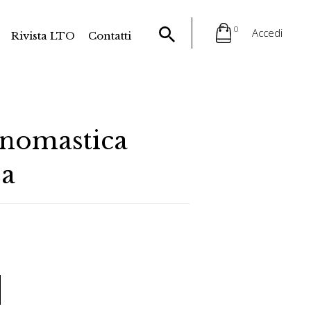
0
Accedi
Rivista LTO
Contatti
onomastica
za