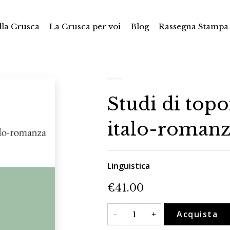
la Crusca
La Crusca per voi
Blog
Rassegna Stampa
Studi di top
italo-roman
Linguistica
€
41.00
Studi
Acquista
-
+
di
toponomastica