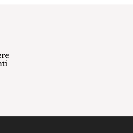
ere
ti