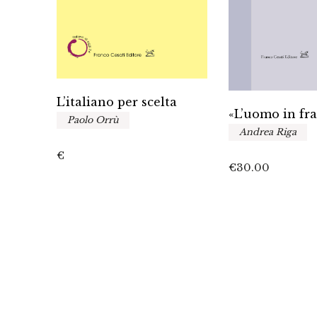
L’italiano per scelta
a
«L’uomo in fr
Paolo Orrù
Andrea Riga
€
€
30.00