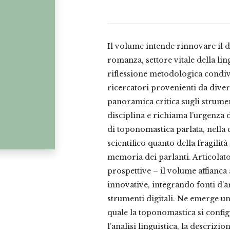
italo-
romanza
quantità
Il volume intende rinnovare il d
romanza, settore vitale della ling
riflessione metodologica condivi
ricercatori provenienti da divers
panoramica critica sugli strumen
disciplina e richiama l’urgenza 
di toponomastica parlata, nella
scientifico quanto della fragilità
memoria dei parlanti. Articolato 
prospettive – il volume affianca
innovative, integrando fonti d’a
strumenti digitali. Ne emerge u
quale la toponomastica si confi
l’analisi linguistica, la descrizio