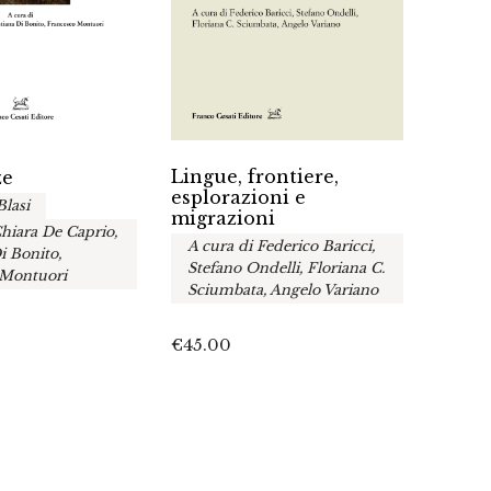
Pragm
Lingue, frontiere,
ze
Dome
esplorazioni e
Blasi
migrazioni
Chiara De Caprio,
€
A cura di Federico Baricci,
i Bonito,
Stefano Ondelli, Floriana C.
 Montuori
Sciumbata, Angelo Variano
€
45.00