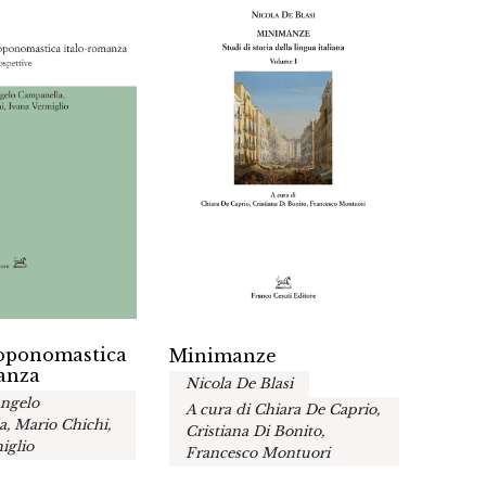
toponomastica
Lingu
Minimanze
anza
esplo
Nicola De Blasi
migra
Angelo
A cura di Chiara De Caprio,
A cur
, Mario Chichi,
Cristiana Di Bonito,
Stefa
iglio
Francesco Montuori
Sciu