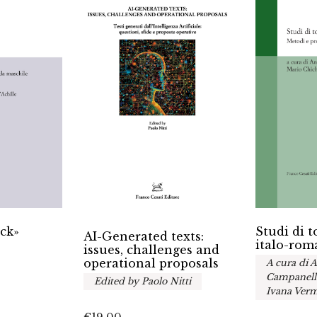
ack»
Studi di 
AI-Generated texts:
italo-rom
issues, challenges and
operational proposals
A cura di 
Campanella
Edited by Paolo Nitti
Ivana Verm
€
19.00