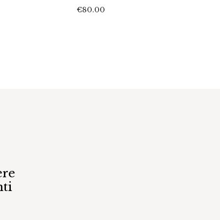
€
80.00
€
45.0
ere
ti