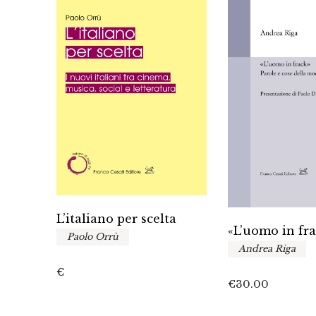
L’italiano per scelta
«L’uomo in fr
Paolo Orrù
Andrea Riga
fano
€
€
30.00