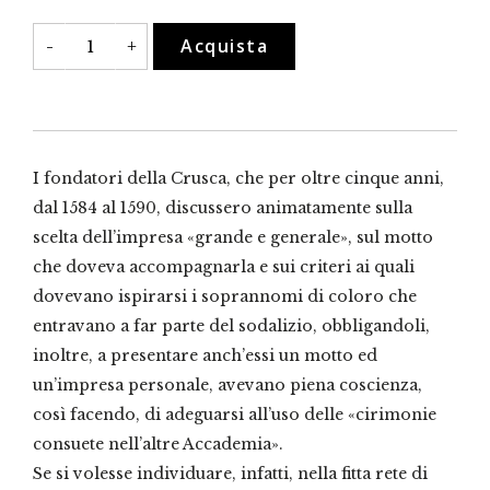
Le
Acquista
-
+
pale
della
Crusca
quantità
I fondatori della Crusca, che per oltre cinque anni,
dal 1584 al 1590, discussero animatamente sulla
scelta dell’impresa «grande e generale», sul motto
che doveva accompagnarla e sui criteri ai quali
dovevano ispirarsi i soprannomi di coloro che
entravano a far parte del sodalizio, obbligandoli,
inoltre, a presentare anch’essi un motto ed
un’impresa personale, avevano piena coscienza,
così facendo, di adeguarsi all’uso delle «cirimonie
consuete nell’altre Accademia».
Se si volesse individuare, infatti, nella fitta rete di