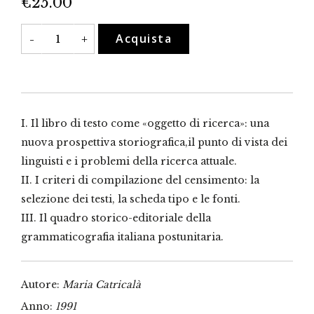
€
25.00
Le
Acquista
-
+
grammatiche
scolastiche
dell'italiano
edite
dal
1860
al
1918
I. Il libro di testo come «oggetto di ricerca»: una
quantità
nuova prospettiva storiografica,il punto di vista dei
linguisti e i problemi della ricerca attuale.
II. I criteri di compilazione del censimento: la
selezione dei testi, la scheda tipo e le fonti.
III. Il quadro storico-editoriale della
grammaticografia italiana postunitaria.
Autore:
Maria Catricalà
Anno:
1991