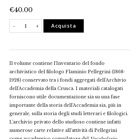
€
40.00
L'archivio
Acquista
-
+
di
Flaminio
Pellegrini
(1868-
1928)
quantità
Il volume contiene l’Inventario del fondo
archivistico del filologo Flaminio Pellegrini (1868-
1928) conservato tra i fondi aggregati dell’Archivio
dell’Accademia della Crusca. I materiali catalogati
forniscono utile documentazione sia su una fase
importante della storia dell’Accademia sia, più in
generale, sulla storia degli studi letterari e filologici.
L’archivio privato dello studioso contiene infatti
numerose carte relative all’attività di Pellegrini
come accademico compilatore del
Vocabolario