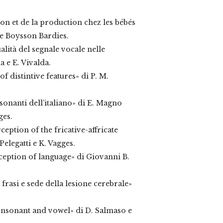
on et de la production chez les bébés
de Boysson Bardies.
lità del segnale vocale nelle
 e E. Vivalda.
f distintive features» di P. M.
sonanti dell’italiano» di E. Magno
ges.
eption of the fricative-affricate
elegatti e K. Vagges.
ception of language» di Giovanni B.
frasi e sede della lesione cerebrale»
onsonant and vowel» di D. Salmaso e