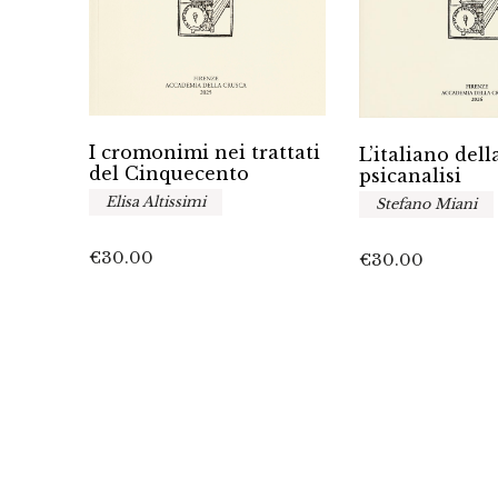
I cromonimi nei trattati
mi
L’italiano dell
del Cinquecento
zione
psicanalisi
Elisa Altissimi
Stefano Miani
€
30.00
€
30.00