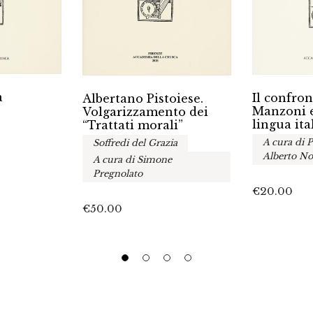
a
Il confron
Albertano Pistoiese.
Manzoni e
Volgarizzamento dei
lingua ita
“Trattati morali”
A cura di P
Soffredi del Grazia
Alberto No
A cura di Simone
Pregnolato
€
20.00
€
50.00