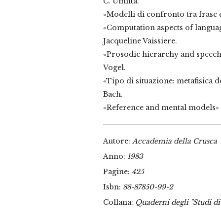
C. Umiltà.
«Modelli di confronto tra frase e
«Computation aspects of langua
Jacqueline Vaissiere.
«Prosodic hierarchy and speech 
Vogel.
«Tipo di situazione: metafisica 
Bach.
«Reference and mental models» d
Autore:
Accademia della Crusca
Anno:
1983
Pagine:
425
Isbn:
88-87850-99-2
Collana:
Quaderni degli "Studi di