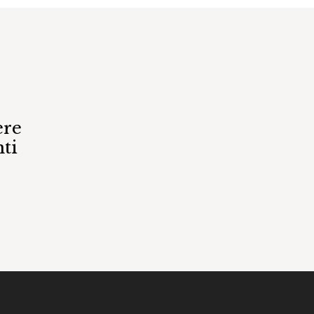
ere
ti