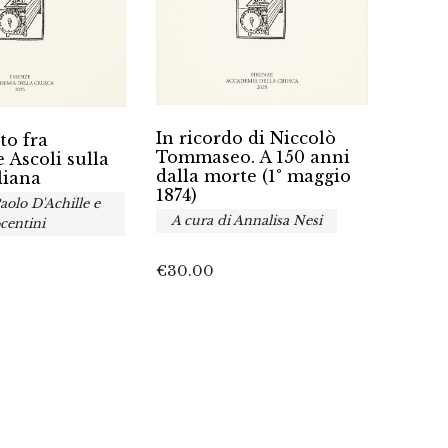
I man
In ricordo di Niccolò
to fra
Bibli
Tommaseo. A 150 anni
 Ascoli sulla
dell’
dalla morte (1° maggio
liana
Crus
1874)
aolo D'Achille e
Tomm
A cura di Annalisa Nesi
centini
€
45.0
€
30.00