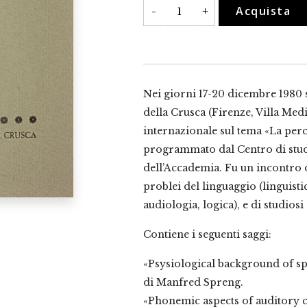
La
Acquista
-
+
percezione
del
linguaggio
quantità
Nei giorni 17-20 dicembre 1980 s
della Crusca (Firenze, Villa Med
internazionale sul tema «La perc
programmato dal Centro di stud
dell’Accademia. Fu un incontro d
problei del linguaggio (linguistic
audiologia, logica), e di studiosi 
Contiene i seguenti saggi:
«Psysiological background of sp
di Manfred Spreng.
«Phonemic aspects of auditory 