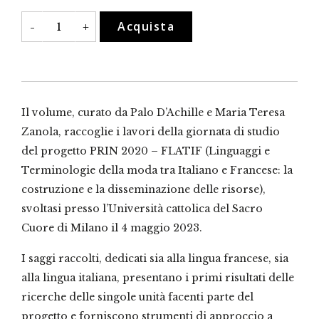
La
Acquista
-
+
moda
francese
e
italiana
(1880-
1980)
quantità
Il volume, curato da Palo D’Achille e Maria Teresa
Zanola, raccoglie i lavori della giornata di studio
del progetto PRIN 2020 – FLATIF (Linguaggi e
Terminologie della moda tra Italiano e Francese: la
costruzione e la disseminazione delle risorse),
svoltasi presso l’Università cattolica del Sacro
Cuore di Milano il 4 maggio 2023.
I saggi raccolti, dedicati sia alla lingua francese, sia
alla lingua italiana, presentano i primi risultati delle
ricerche delle singole unità facenti parte del
progetto e forniscono strumenti di approccio a