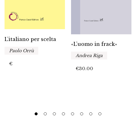
L’italiano per scelta
«L’uomo in frack»
Paolo Orrù
Andrea Riga
€
€
30.00