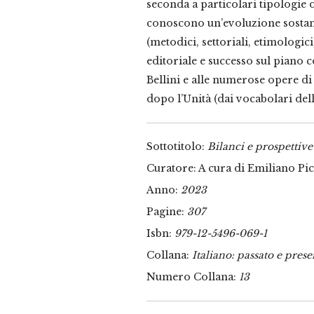
seconda a particolari tipologie 
conoscono un’evoluzione sostanz
(metodici, settoriali, etimologi
editoriale e successo sul piano
Bellini e alle numerose opere d
dopo l’Unità (dai vocabolari dell
Sottotitolo:
Bilanci e prospettive
Curatore: A cura di Emiliano Pic
Anno:
2023
Pagine:
307
Isbn:
979-12-5496-069-1
Collana:
Italiano: passato e prese
Numero Collana:
13