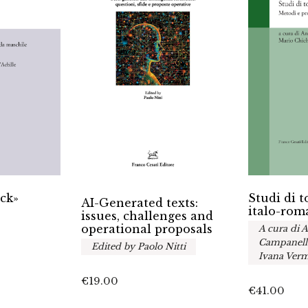
ack»
Studi di 
AI-Generated texts:
italo-rom
issues, challenges and
operational proposals
A cura di 
Campanella
Edited by Paolo Nitti
Ivana Verm
€
19.00
€
41.00