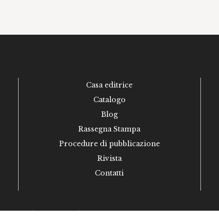
Casa editrice
Catalogo
Blog
Rassegna Stampa
Procedure di pubblicazione
Rivista
Contatti
esati Editore - Casa Editrice Firenze - P.Iva 01981530486 -
Privacy