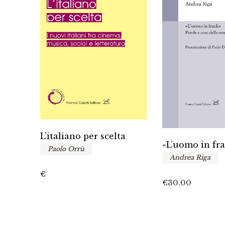
L’italiano per scelta
«L’uomo in fr
Paolo Orrù
Andrea Riga
fano
€
€
30.00