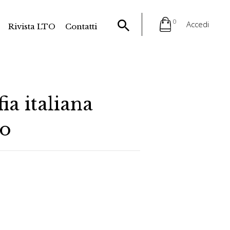
0
Accedi
Rivista LTO
Contatti
ia italiana
to