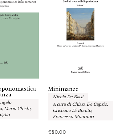
toponomastica
Lingu
Minimanze
anza
esplo
Nicola De Blasi
migra
Angelo
A cura di Chiara De Caprio,
A cur
, Mario Chichi,
Cristiana Di Bonito,
Stefa
iglio
Francesco Montuori
Sciu
€
80.00
€
45.0