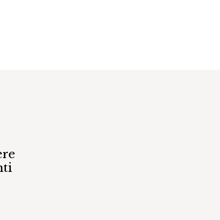
ere
ti