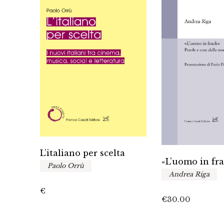
L’italiano per scelta
«L’uomo in fr
Paolo Orrù
Andrea Riga
fano
€
€
30.00