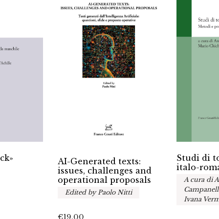
ack»
Studi di 
AI-Generated texts:
italo-rom
issues, challenges and
operational proposals
A cura di 
Campanella
Edited by Paolo Nitti
Ivana Verm
€
19.00