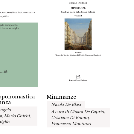
toponomastica
Lingu
Minimanze
anza
esplo
Nicola De Blasi
migra
Angelo
A cura di Chiara De Caprio,
A cur
, Mario Chichi,
Cristiana Di Bonito,
Stefa
iglio
Francesco Montuori
Sciu