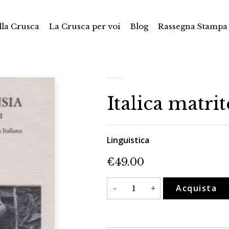
la Crusca
La Crusca per voi
Blog
Rassegna Stampa
Italica matri
Linguistica
€
49.00
Italica
Acquista
-
+
matritensia
quantità