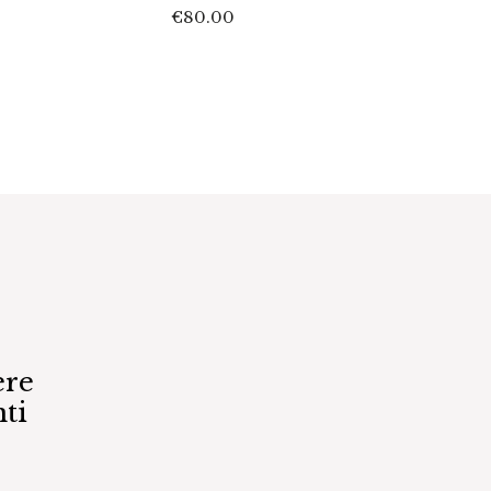
€
80.00
€
45.0
ere
ti