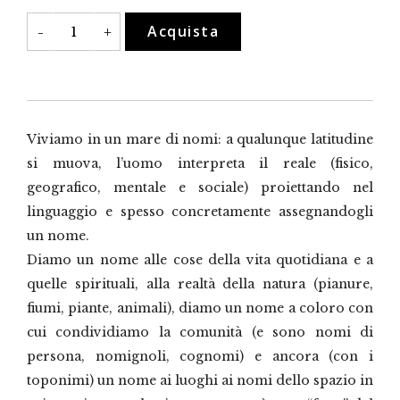
In
Acquista
-
+
Lombardia
e
in
Ticino
quantità
Viviamo in un mare di nomi: a qualunque latitudine
si muova, l’uomo interpreta il reale (fisico,
geografico, mentale e sociale) proiettando nel
linguaggio e spesso concretamente assegnandogli
un nome.
Diamo un nome alle cose della vita quotidiana e a
quelle spirituali, alla realtà della natura (pianure,
fiumi, piante, animali), diamo un nome a coloro con
cui condividiamo la comunità (e sono nomi di
persona, nomignoli, cognomi) e ancora (con i
toponimi) un nome ai luoghi ai nomi dello spazio in