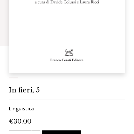
In fieri, 5
Linguistica
€
30.00
In