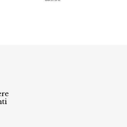
€
45.0
ere
ti