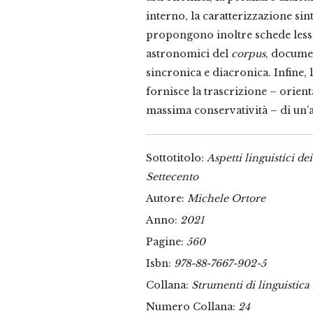
interno, la caratterizzazione sinta
propongono inoltre schede lessi
astronomici del
corpus
, documen
sincronica e diacronica. Infine, l
fornisce la trascrizione – orienta
massima conservatività – di un’a
Sottotitolo:
Aspetti linguistici d
Settecento
Autore:
Michele Ortore
Anno:
2021
Pagine:
560
Isbn:
978-88-7667-902-5
Collana:
Strumenti di linguistica 
Numero Collana:
24