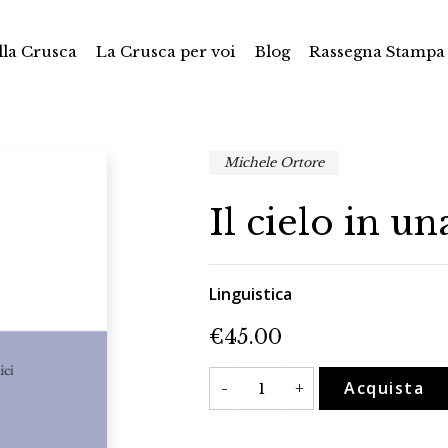
la Crusca
La Crusca per voi
Blog
Rassegna Stampa
Michele Ortore
Il cielo in un
Linguistica
€
45.00
Il
Acquista
-
+
cielo
in
una
lettera