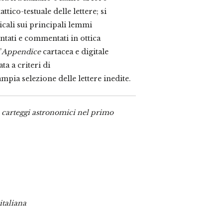
ttico-testuale delle lettere; si
cali sui principali lemmi
tati e commentati in ottica
’
Appendice
cartacea e digitale
ta a criteri di
mpia selezione delle lettere inedite.
ei carteggi astronomici nel primo
italiana