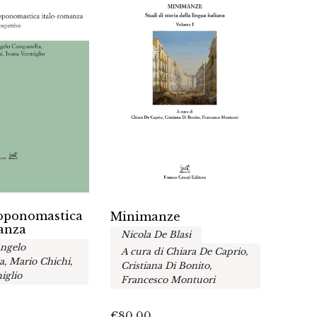
toponomastica
Lingu
Minimanze
anza
esplo
Nicola De Blasi
migra
Angelo
A cura di Chiara De Caprio,
A cur
, Mario Chichi,
Cristiana Di Bonito,
Stefa
iglio
Francesco Montuori
Sciu
€
80.00