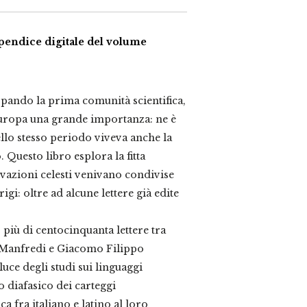
pendice digitale del volume
uppando la prima comunità scientifica,
 Europa una grande importanza: ne è
llo stesso periodo viveva anche la
Questo libro esplora la fitta
vazioni celesti venivano condivise
gi: oltre ad alcune lettere già edite
 più di centocinquanta lettere tra
 Manfredi e Giacomo Filippo
uce degli studi sui linguaggi
to diafasico dei carteggi
ca fra italiano e latino al loro