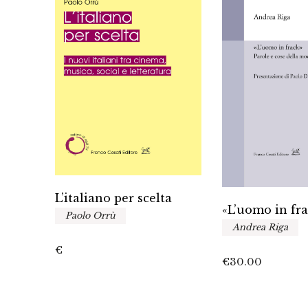
L’italiano per scelta
«L’uomo in fr
Paolo Orrù
Andrea Riga
fano
€
€
30.00