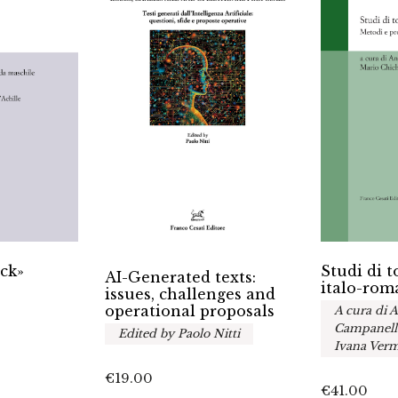
ack»
Studi di 
AI-Generated texts:
italo-rom
issues, challenges and
operational proposals
A cura di 
Campanella
Edited by Paolo Nitti
Ivana Verm
€
19.00
€
41.00