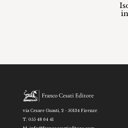
Is
i
via Cesare Guasti, 2 - 50134 Firenze
T. 055 48 64 41