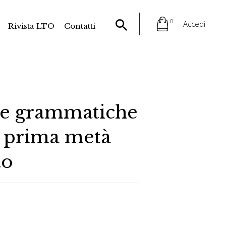
0
Accedi
Rivista LTO
Contatti
e grammatiche
la prima metà
to