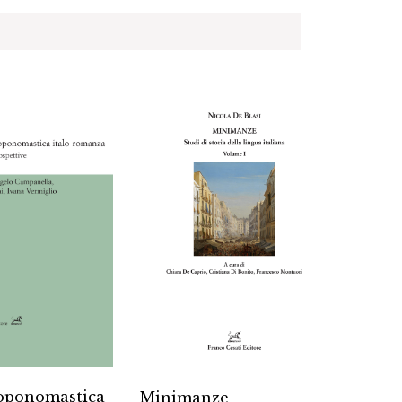
toponomastica
Lingu
Minimanze