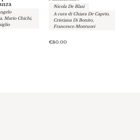
anza
esplo
Nicola De Blasi
migra
Angelo
A cura di Chiara De Caprio,
A cur
, Mario Chichi,
Cristiana Di Bonito,
Stefa
iglio
Francesco Montuori
Sciu
€
80.00
€
45.0