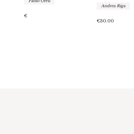
Paolo Orrù
Andrea Riga
fano
€
€
30.00