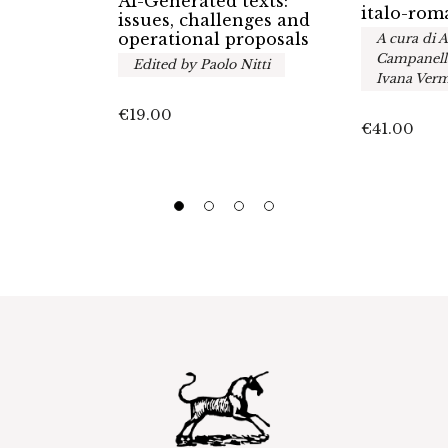
AI-Generated texts:
italo-rom
issues, challenges and
operational proposals
A cura di 
Campanella
Edited by Paolo Nitti
Ivana Verm
€
19.00
€
41.00