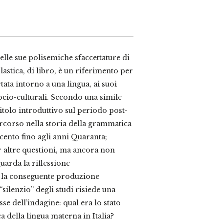
nelle sue polisemiche sfaccettature di
astica, di libro, è un riferimento per
ata intorno a una lingua, ai suoi
socio-culturali. Secondo una simile
tolo introduttivo sul periodo post-
ercorso nella storia della grammatica
ecento fino agli anni Quaranta;
r altre questioni, ma ancora non
uarda la riflessione
 e la conseguente produzione
silenzio” degli studi risiede una
se dell’indagine: qual era lo stato
ca della lingua materna in Italia?