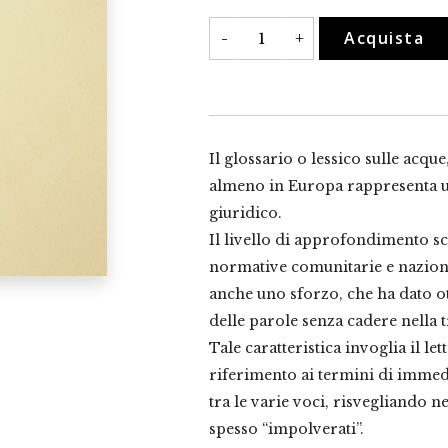
Glossario
Acquista
-
+
della
legislazione
ambientale
nel
settore
delle
acque
quantità
Il glossario o lessico sulle acque
almeno in Europa rappresenta u
giuridico.
Il livello di approfondimento sc
normative comunitarie e naziona
anche uno sforzo, che ha dato ot
delle parole senza cadere nella t
Tale caratteristica invoglia il le
riferimento ai termini di immed
tra le varie voci, risvegliando 
spesso “impolverati”.