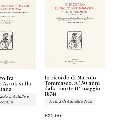
I man
In ricordo di Niccolò
to fra
Bibli
Tommaseo. A 150 anni
 Ascoli sulla
dell’
dalla morte (1° maggio
liana
Crus
1874)
aolo D'Achille e
Tomm
A cura di Annalisa Nesi
centini
€
45.0
€
30.00