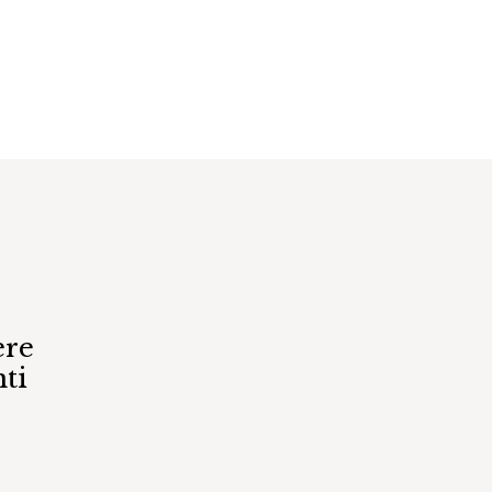
ere
ti