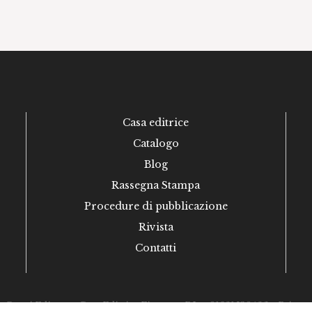
Casa editrice
Catalogo
Blog
Rassegna Stampa
Procedure di pubblicazione
Rivista
Contatti
esati Editore - Casa Editrice Firenze - P.Iva 01981530486 -
Privacy