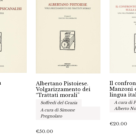
a
Il confron
Albertano Pistoiese.
Manzoni e
Volgarizzamento dei
lingua ita
“Trattati morali”
A cura di P
Soffredi del Grazia
Alberto No
A cura di Simone
Pregnolato
€
20.00
€
50.00