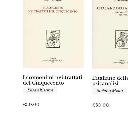
I cromonimi nei trattati
mi
L’italiano dell
del Cinquecento
zione
psicanalisi
Elisa Altissimi
Stefano Miani
€
30.00
€
30.00