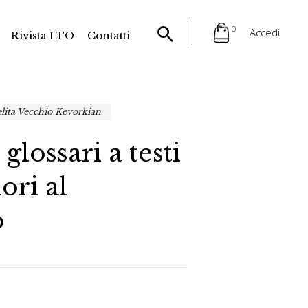
0
Accedi
Rivista LTO
Contatti
lita Vecchio Kevorkian
glossari a testi
iori al
o