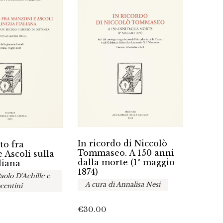
I man
In ricordo di Niccolò
to fra
Bibli
Tommaseo. A 150 anni
 Ascoli sulla
dell’
dalla morte (1° maggio
liana
Crus
1874)
aolo D'Achille e
Tomm
A cura di Annalisa Nesi
centini
€
45.0
€
30.00