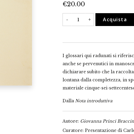
€
20.00
Glossario
Acquista
-
+
dei
glossari
a
testi
italiani
anteriori
al
Quattrocento
I glossari qui radunati si riferisc
quantità
anche se pervenutici in manoscri
dichiarare subito che la raccolta
lontana dalla completezza, in s
materiale cinque-sei-settecentes
Dalla
Nota introduttiva
Autore:
Giovanna Princi Braccin
Curatore: Presentazione di Carl