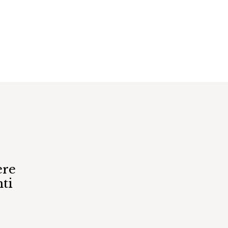
ere
ti