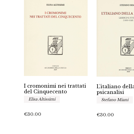
I cromonimi nei trattati
mi
L’italiano dell
del Cinquecento
zione
psicanalisi
Elisa Altissimi
Stefano Miani
€
30.00
€
30.00