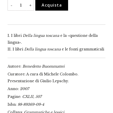
Della
Acquista
-
+
lingua
toscana
quantità
I. I libri
Della lingua toscana
e la «questione della
lingua».
II. I libri
Della lingua toscana
e le fonti grammaticali
Autore:
Benedetto Buommattei
Curatore: A cura di Michele Colombo.
Presentazione di Giulio Lepschy.
Anno:
2007
Pagine:
CXLII, 507
Isbn:
88-89369-09-4
Collana:
Grammatiche e lessici