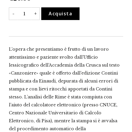
Concordanze
Acquista
-
+
del
Canzoniere
di
Francesco
Petrarca
quantità
L’opera che presentiamo è frutto di un lavoro
attentissimo e paziente svolto dall’Ufficio
lessicografico dell’Accademia della Crusca sul testo
«Canzoniere» quale è offerto dall’edizione Contini
pubblicata da Einaudi, depurata di alcuni errori di
stampa e con lievi ritocchi apportati da Contini
stesso. L’analisi delle Rime è stata compiuta con
l’aiuto del calcolatore elettronico (presso CNUCE,
Centro Nazionale Universitario di Calcolo
Elettronico, di Pisa), mentre la stampa si è avvalsa
del procedimento automatico della