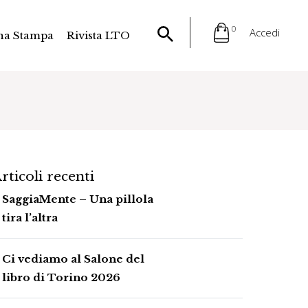
0
Accedi
na Stampa
Rivista LTO
rticoli recenti
SaggiaMente – Una pillola
tira l’altra
Ci vediamo al Salone del
libro di Torino 2026