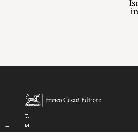
Is
i
T.
M.