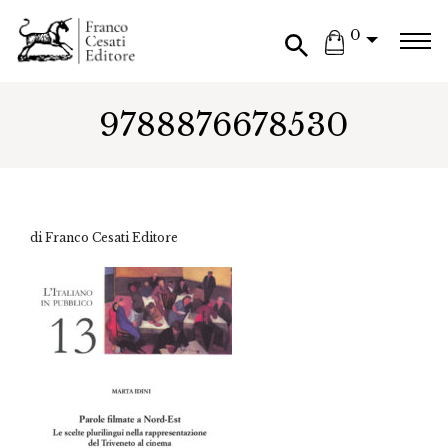
0
9788876678530
di Franco Cesati Editore