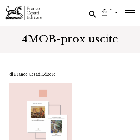
0
4MOB-prox uscite
di Franco Cesati Editore