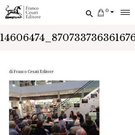
0
14606474_87073373636167
di Franco Cesati Editore