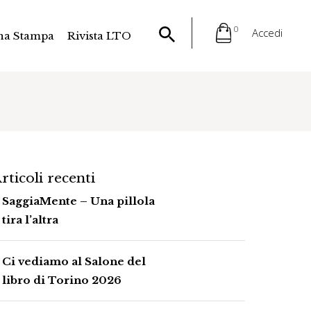
0
Accedi
na Stampa
Rivista LTO
rticoli recenti
SaggiaMente – Una pillola
tira l’altra
Ci vediamo al Salone del
libro di Torino 2026