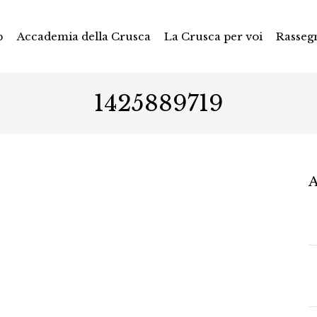
p
Accademia della Crusca
La Crusca per voi
Rasseg
1425889719
A