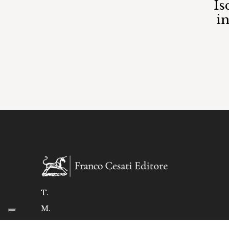
Is
i
T.
M.