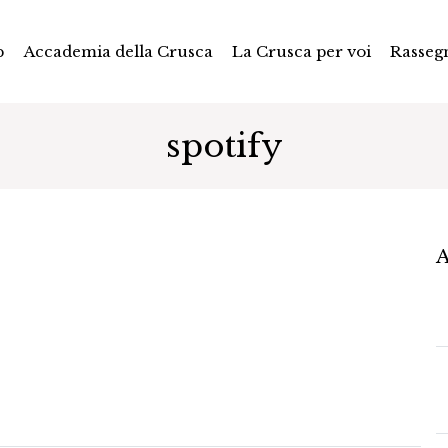
p
Accademia della Crusca
La Crusca per voi
Rasseg
spotify
A