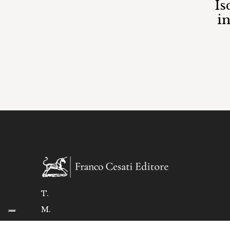
Is
i
T.
M.