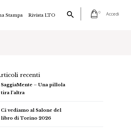
0
Accedi
na Stampa
Rivista LTO
rticoli recenti
SaggiaMente – Una pillola
tira l’altra
Ci vediamo al Salone del
libro di Torino 2026