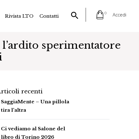
0
Accedi
Rivista LTO
Contatti
, l’ardito sperimentatore
i
rticoli recenti
SaggiaMente – Una pillola
tira l’altra
Ci vediamo al Salone del
libro di Torino 2026