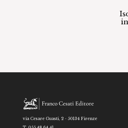
Is
i
via Cesare Guasti, 2 - 50134 Firenze
T. 055 48 64 41