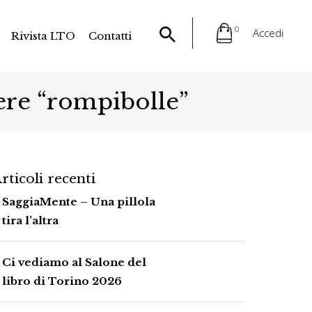
0
Accedi
Rivista LTO
Contatti
sere “rompibolle”
rticoli recenti
SaggiaMente – Una pillola
tira l’altra
Ci vediamo al Salone del
libro di Torino 2026