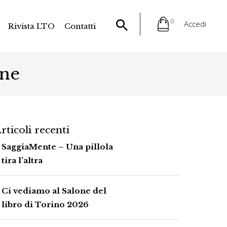
0
Accedi
Rivista LTO
Contatti
one
rticoli recenti
SaggiaMente – Una pillola
tira l’altra
Ci vediamo al Salone del
libro di Torino 2026