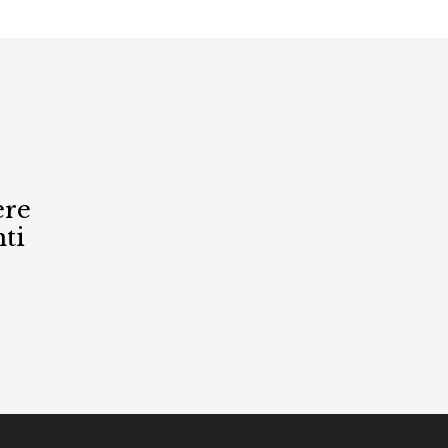
ere
ti