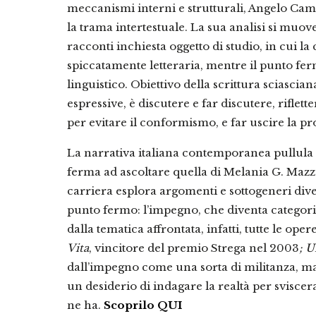
meccanismi interni e strutturali, Angelo Campa
la trama intertestuale. La sua analisi si muove
racconti inchiesta oggetto di studio, in cui 
spiccatamente letteraria, mentre il punto fer
linguistico. Obiettivo della scrittura sciasciana
espressive, è discutere e far discutere, riflett
per evitare il conformismo, e far uscire la p
La narrativa italiana contemporanea pullula di
ferma ad ascoltare quella di Melania G. Mazzuc
carriera esplora argomenti e sottogeneri dive
punto fermo: l’impegno, che diventa categoria
dalla tematica affrontata, infatti, tutte le ope
Vita
, vincitore del premio Strega nel 2003
; U
dall’impegno come una sorta di militanza, ma
un desiderio di indagare la realtà per svisc
ne ha.
Scoprilo QUI