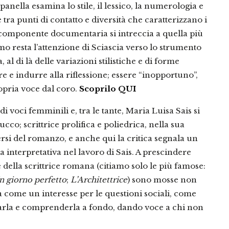
nella esamina lo stile, il lessico, la numerologia e
 tra punti di contatto e diversità che caratterizzano i
la componente documentaria si intreccia a quella più
mo resta l’attenzione di Sciascia verso lo strumento
, al di là delle variazioni stilistiche e di forme
ere e indurre alla riflessione; essere “inopportuno”,
ropria voce dal coro.
Scoprilo QUI
 voci femminili e, tra le tante, Maria Luisa Sais si
co; scrittrice prolifica e poliedrica, nella sua
rsi del romanzo, e anche qui la critica segnala un
 interpretativa nel lavoro di Sais. A prescindere
re della scrittrice romana (citiamo solo le più famose:
n giorno perfetto
;
L’Architettrice
) sono mosse non
 come un interesse per le questioni sociali, come
erarla e comprenderla a fondo, dando voce a chi non