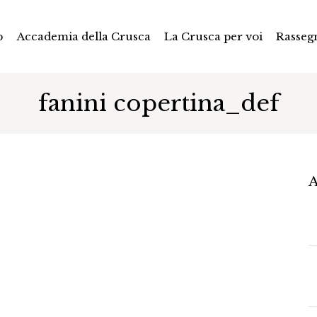
p
Accademia della Crusca
La Crusca per voi
Rasseg
fanini copertina_def
A