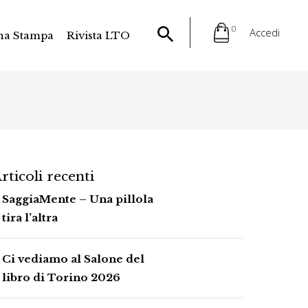
0
Accedi
na Stampa
Rivista LTO
rticoli recenti
SaggiaMente – Una pillola
tira l’altra
Ci vediamo al Salone del
libro di Torino 2026