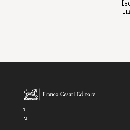
Is
i
T.
M.