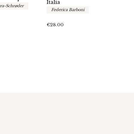
Italia
nel r
ra-Schrøder
cont
Federica Barboni
A cur
Raff
€
28.00
Ales
Leon
€