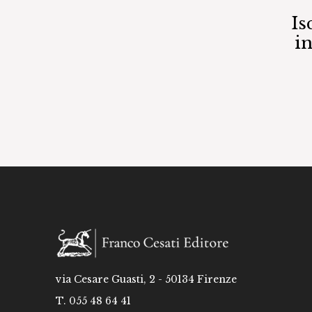
Is
i
via Cesare Guasti, 2 - 50134 Firenze
T. 055 48 64 41