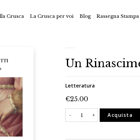
la Crusca
La Crusca per voi
Blog
Rassegna Stampa
Un Rinascime
Letteratura
€
25.00
Un
Acquista
-
+
Rinascimento
di
contatti
quantità