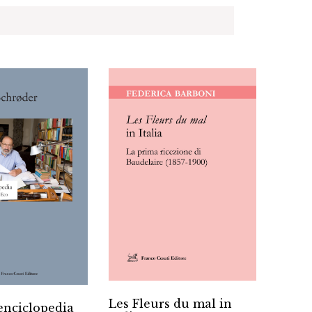
Les Fleurs du mal in
Reali
’enciclopedia