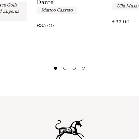
Dante
sca Golia,
Ulla Musar
Matteo Cazzato
ed Eugenia
€
33.00
€
35.00