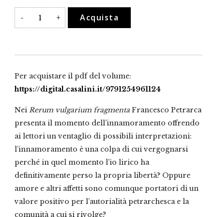
«Nel
Acquista
-
+
dolce
tempo
de
la
prima
etade»
quantità
Per acquistare il pdf del volume:
https://digital.casalini.it/9791254961124
Nei
Rerum vulgarium fragmenta
Francesco Petrarca
presenta il momento dell’innamoramento offrendo
ai lettori un ventaglio di possibili interpretazioni:
l’innamoramento è una colpa di cui vergognarsi
perché in quel momento l’io lirico ha
definitivamente perso la propria libertà? Oppure
amore e altri affetti sono comunque portatori di un
valore positivo per l’autorialità petrarchesca e la
comunità a cui si rivolge?