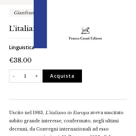
Gianfranco Folena
L’italiano in Europa
Linguistica
€
38.00
L'italiano
Acquista
-
+
in
Europa
quantità
Uscito nel 1983,
L’italiano in Europa
aveva suscitato
subito grande interesse, confermato, negli ultimi
decenni, da Convegni internazionali ad esso