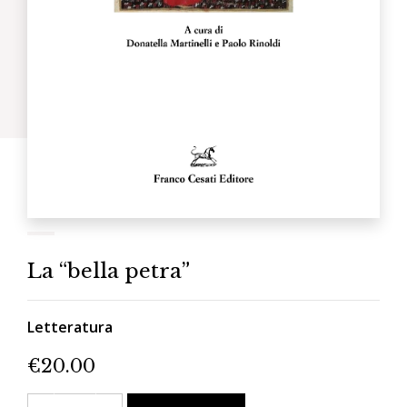
La “bella petra”
Letteratura
€
20.00
La