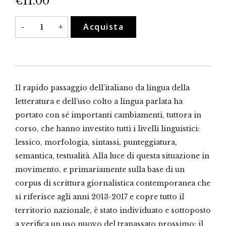
€
11.00
Il
Acquista
-
+
trapassato
prossimo
nell’italiano
contemporaneo
quantità
Il rapido passaggio dell’italiano da lingua della
letteratura e dell’uso colto a lingua parlata ha
portato con sé importanti cambiamenti, tuttora in
corso, che hanno investito tutti i livelli linguistici:
lessico, morfologia, sintassi, punteggiatura,
semantica, testualità. Alla luce di questa situazione in
movimento, e primariamente sulla base di un
corpus di scrittura giornalistica contemporanea che
si riferisce agli anni 2013-2017 e copre tutto il
territorio nazionale, è stato individuato e sottoposto
a verifica un uso nuovo del trapassato prossimo: il