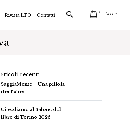
0
Accedi
Rivista LTO
Contatti
va
rticoli recenti
SaggiaMente – Una pillola
tira l’altra
Ci vediamo al Salone del
libro di Torino 2026