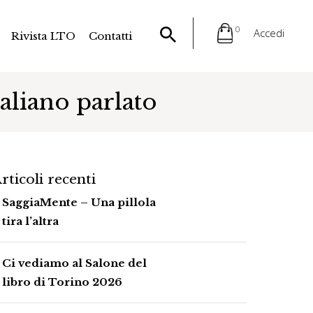
0
Accedi
Rivista LTO
Contatti
taliano parlato
rticoli recenti
SaggiaMente – Una pillola
tira l’altra
Ci vediamo al Salone del
libro di Torino 2026