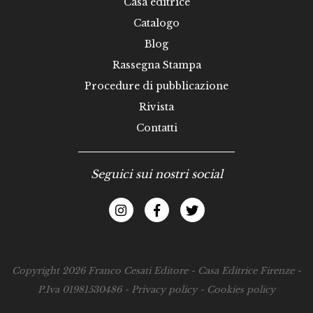
Casa editrice
Catalogo
Blog
Rassegna Stampa
Procedure di pubblicazione
Rivista
Contatti
Seguici sui nostri social
Copyright 2026 Franco Cesati Editore - Casa Editrice Firenze -
P.Iva 01981530486 -
Privacy policy
-
Cookies policy