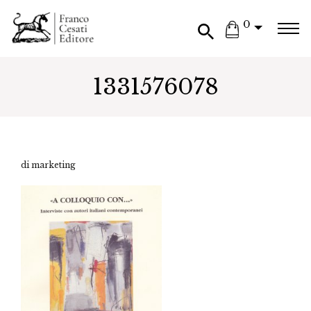
0
1331576078
di marketing