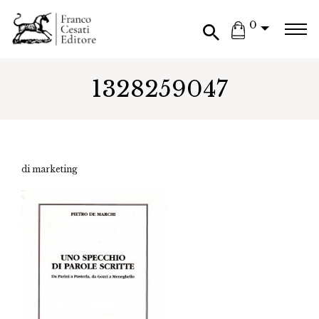
0
1328259047
di marketing